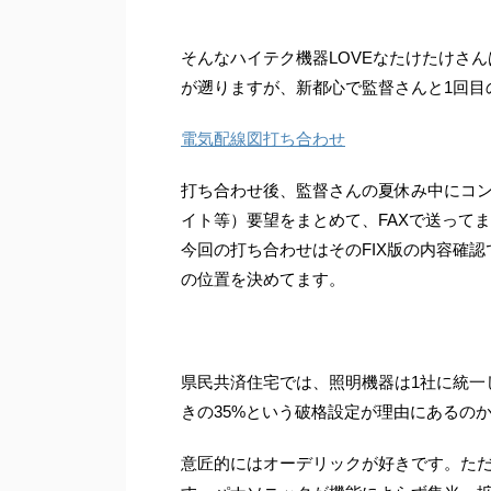
比較的高いように感じます。県民共済住宅のオ
ら提供される住宅ローン
プションではないですが、我が家は少し頑張っ
固定金利”のフレーズで
て、洗浄力に定評のあるドイツ生まれのミーレ
は、借り入れ期間中の
そんなハイテク機器LOVEなたけたけさ
.
利の変動がないことが特徴
が遡りますが、新都心で監督さんと1回目
電気配線図打ち合わせ
打ち合わせ後、監督さんの夏休み中にコン
イト等）要望をまとめて、FAXで送って
今回の打ち合わせはそのFIX版の内容確
の位置を決めてます。
県民共済住宅では、照明機器は1社に統一
きの35%という破格設定が理由にあるのか
意匠的にはオーデリックが好きです。た