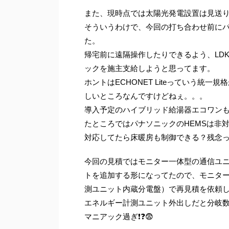
また、現時点では太陽光発電設置は見送り
そういうわけで、今回の打ち合わせ前にパ
た。
帰宅前に遠隔操作したりできるよう、LD
ックを施主支給しようと思ってます。
ホントはECHONET Liteっていう統
しいところなんですけどねぇ。。。
導入予定のハイブリッド給湯器エコワンもEC
たところではパナソニックのHEMSは非
対応してたら床暖房も制御できる？残念っ❗
今回の見積ではモニター一体型の通信ユ
トを追加する形になってたので、モニタ
測ユニット内蔵分電盤）で再見積を依頼
エネルギー計測ユニット外出しだと分岐
マニアック過ぎ❗❓😨