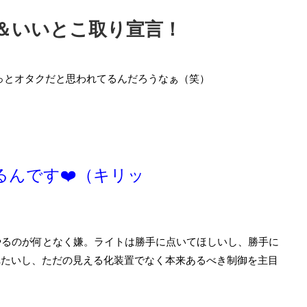
日常 キャンプ
＆いいとこ取り宣言！
きっとオタクだと思われてるんだろうなぁ（笑）
2019/12/2
2019/4/
んです❤️（キリッ
ーンにフラット35を
平成の終わり前にキャンプ・カヤック・キ
つの理由
ンプ
35の適用金利がすごいこ
ついに平成最後の日がきましたね。 改元対応
ット35が過去最低金利
明日以降全社的には300人くらい出社するらし
す。 今回は、県民共済
いですが、自分はそっちには関わってないので
やるのが何となく嫌。ライトは勝手に点いてほしいし、勝手に
たっての住宅ローン選び
出社回避！と言いつつも受け持ってるプロジェ
More
ReadMore
めしたい５つの理由を挙
クトの進捗も思わしくないので、休み明けから
れたいし、ただの見える化装置でなく本来あるべき制御を主目
 県民共済住宅標準仕様
大変そうです。（委託先の方々は休日返上らし
ト35とは、住宅金融支援
い。。。） 10連休は前半妻が仕事なので子守
後ろ盾に、各金融機関か
後半に和歌山にパンダ見に行ってオフ会キャン