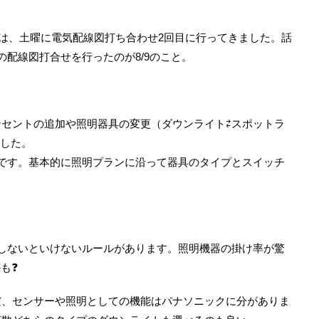
のことです。 “ずっと
プの予定です。 さて、３月末あたりからアウ
お馴染みのフラット35
ドアな週末が続きました。備忘録的に残してお
全期間でベースとなる金
きますが、楽しい季節の到来ですなぁ♪ ある日
んは、土曜に電気配線図打ち合わせ2回目に行ってきました。話
で ...
クマさんに出会った話 2019/3/ ...
の配線図打合せを行ったのが8/9のこと。
セントの追加や照明器具の変更（ダウンライト⇄スポットラ
ました。
認です。基本的に照明プランに沿って器具のタイプとスイッチ
しないといけないルールがあります。照明機器の掛け率が驚
も❓
だ、センサーや照明としての機能はパナソニックに分がありま