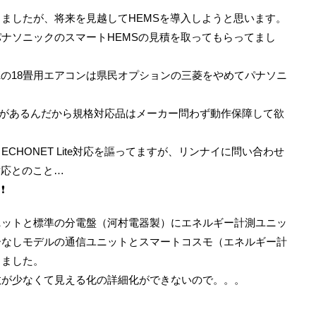
ましたが、将来を見越してHEMSを導入しようと思います。
ナソニックのスマートHEMSの見積を取ってもらってまし
Kの18畳用エアコンは県民オプションの三菱をやめてパナソニ
一規格があるんだから規格対応品はメーカー問わず動作保障して欲
HONET Lite対応を謳ってますが、リンナイに問い合わせ
対応とのこと…
️
ニットと標準の分電盤（河村電器製）にエネルギー計測ユニッ
ーなしモデルの通信ユニットとスマートコスモ（エネルギー計
しました。
数が少なくて見える化の詳細化ができないので。。。