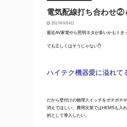
県民共済住宅 住宅設備
県民共済住宅 お金
電気配線打ち合わせ②
2017年9月4日
最近AV家電やら照明ネタが多いかも💧
でも正しくはそうじゃない✋️
2019/9/20
ハイテク機器愛に溢れてる
ミーレ食洗機にリンスエイドが必要な理由
県民共済住宅で住宅ロ
勧める５
我が家にある家電の中で、何が一番高いか考え
てみました。 高級カメラなんて持ってないし、
2019年9月のフラット
冷蔵庫？テレビ？パソコン？車？…は家電じゃ
とになっています。フラ
ない。 お高い家電がない我が家。考えた結果、
を更新したというもので
だから壁付けの物理スイッチをポチポチ
おそらくキッチンに納まっているミーレのビル
住宅で家を建てるに当
ReadMore
Read
トイン食洗機が最高額かなという結論に至りま
で、フラット35をお勧
消えてほしい。費用次第ではHEMSも入
した。意外と質素倹約じゃないですかね？ 県民
げてみたいと思います。
的として導入したい。
共済住宅で建てられた方は、家だけでなくオプ
で優遇金利適用 フラッ
ションも大変お得なことから食洗機の導入率が
機構の債権買取確約を