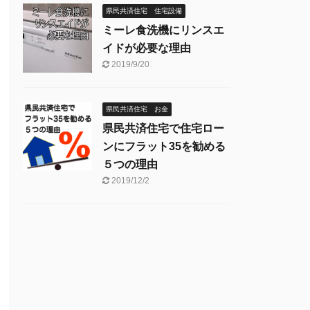
容は近況報告
ト
いてる方のほうが断然多いんですが、その人気
県民共済住宅 住宅設備
たんですが、
ワードだったり、閲覧ページだったりは間取り
て、これだけで
ミーレ食洗機にリンスエ
やオプション関係が高い傾向です。 そんなわけ
で、非常に独断と偏見に満ちた（変 ...
イドが必要な理由
2019/9/20
県民共済住宅 お金
県民共済住宅で住宅ロー
ンにフラット35を勧める
５つの理由
2019/12/2