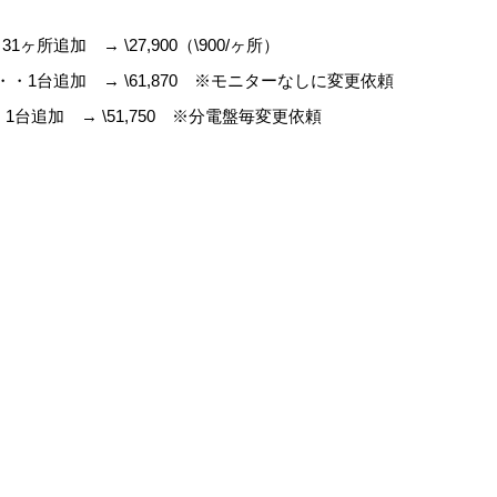
追加 → \27,900（\900/ヶ所）
・・・1台追加 → \61,870 ※モニターなしに変更依頼
台追加 → \51,750 ※分電盤毎変更依頼