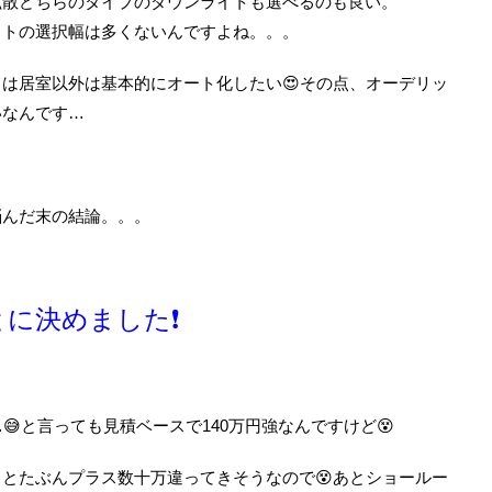
拡散どちらのタイプのダウンライトも選べるのも良い。
イトの選択幅は多くないんですよね。。。
は居室以外は基本的にオート化したい😍その点、オーデリッ
いなんです…
悩んだ末の結論。。。
に決めました❗️
😅と言っても見積ベースで140万円強なんですけど😵
とたぶんプラス数十万違ってきそうなので😵あとショールー