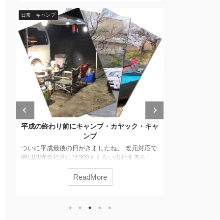
県民共済住宅 住宅設備
日常 キャンプ
30
2019/7/2
ャ
県民共済住宅で導入して良かった設備・オプ
ション
久しぶりの更新
ブロ友さん方
で
今回は、このブログに来てくださる方々の人気
いるのにここ
検索ワードの一つであるオプションについて、
ん。。 そんな
記事にしたいと思います。 設備・オプションラ
てがそういう
ンキング（ベスト10） 本ブログに関しては、ア
ReadMore
らず意欲湧かず
メブロをポータルとしてメインブログへリンク
ぁ、とりあえず
する形式で運用しています。WordPressのアク
げようと、最
、
セスログ解析を確認する限りでは、アメブロか
キャンプの準備
らより検索エンジン経由で直接閲覧していただ