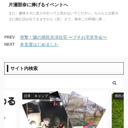
片瀬那奈に捧げるイベントへ
また、趣味ネタに走りやがってと思わないでください。ちゃんとお家ネ
タに絡む話が出てきますから（笑） さて、毎年この時期に幕 ...
PREV
突撃！隣の県民共済住宅 〜プチお宅見学会〜
NEXT
冬支度はじめました
サイト内検索
県民共済住宅 住宅設備
日常 