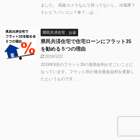
に熱
ました。 高級カメラなんて持ってないし、冷蔵庫？
に出会
い傾向です。 そんなわけで、非常に独
腹一杯
テレビ？パソコン？車？…は ...
断と偏見に満ちた（変 ...
県民共済住宅 お金
県民共済住宅で住宅ローンにフラット35
を勧める５つの理由
2019/12/2
2019年9月のフラット35の適用金利がすごいことに
なっています。フラット35が過去最低金利を更新し
たというものです。 ...