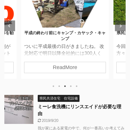
9/4/30
2019/7/2
ク・キャ
県民共済住宅で導入して良かった設備・オプ
ション
久しぶ
。 改
今回は、このブログに来てくださる
ませ
0人く
方々の人気検索ワードの一つであるオ
事を
分はそ
プションについて、記事にしたいと思
ろほと
ReadMore
回避！
います。 設備・オプションランキング
なに
ジェク
（ベスト10） 本ブログに関しては、ア
がそ
休み明
メブロをポータルとしてメインブログ
分が
の方々
へリンクする形式で運用しています。
ブレ気
休は前
WordPressのアクセスログ解析を確認
す。。
県民共済住宅 住宅設備
和歌山
する限りでは、アメブロからより検索
では
ミーレ食洗機にリンスエイドが必要な理
ンプの
エンジン経由で直接閲覧していただい
プの準
由
からア
てる方のほうが断然多いんですが、そ
内容
2019/9/20
備忘録
の人気ワードだったり、閲覧ページだ
のネ
我が家にある家電の中で、何が一番高いか考えてみ
季節の
ったりは間取りやオプション関係が高